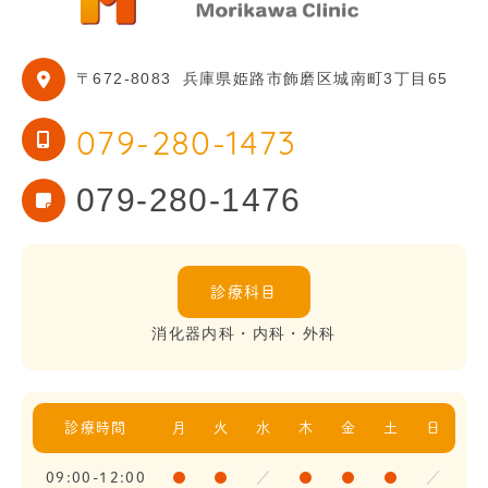
〒672-8083
兵庫県姫路市飾磨区城南町3丁目65
079-280-1473
079-280-1476
診療科目
消化器内科・内科・外科
診療時間
月
火
水
木
金
土
日
09:00-12:00
●
●
／
●
●
●
／